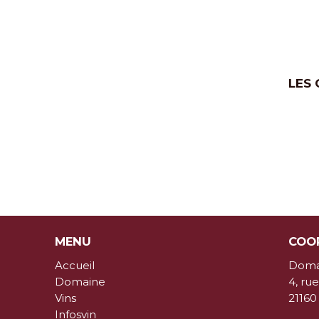
LES
MENU
COO
Accueil
Domai
Domaine
4, ru
Vins
2116
Infosvin