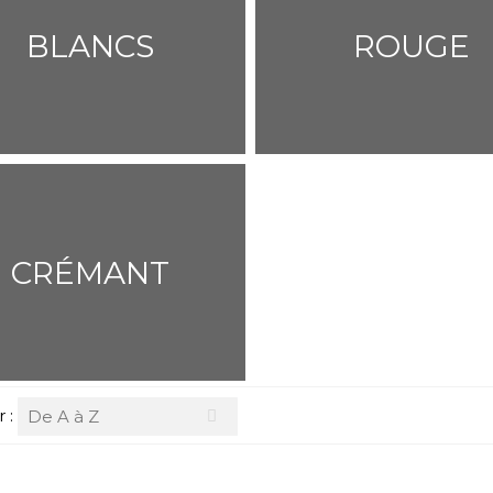
BLANCS
ROUGE
CRÉMANT
r :
De A à Z