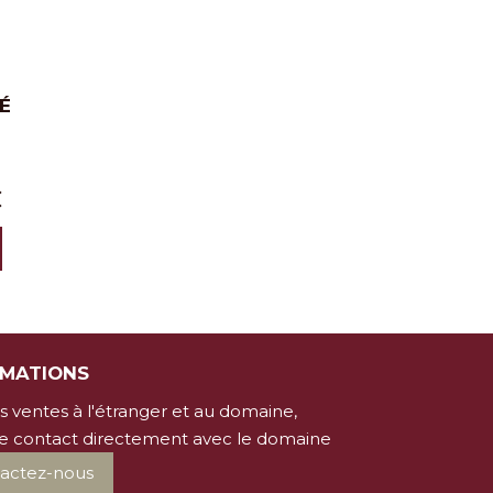
É
C
RMATIONS
s ventes à l'étranger et au domaine,
e contact directement avec le domaine
actez-nous