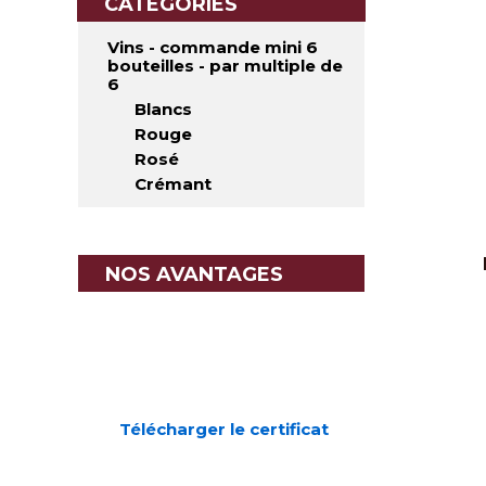
CATÉGORIES
Vins - commande mini 6
bouteilles - par multiple de
6
Blancs
Rouge
Rosé
Crémant
NOS AVANTAGES
Télécharger le certificat