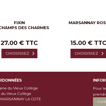
FIXIN
MARSANNAY ROS
 CHAMPS DES CHARMES
27.00 € TTC
15.00 € TT
CHOISISSEZ
CHOISISSEZ
RDONNÉES
INFO
ne du Vieux Collège
Pour le
e du Vieux Collège
prendr
0 MARSANNAY LA COTE
Cont