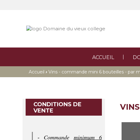
ACCUEIL
DO
›
Accueil
Vins - commande mini 6 bouteilles - par m
CONDITIONS DE
VINS
VENTE
Commande
minimum 6
-